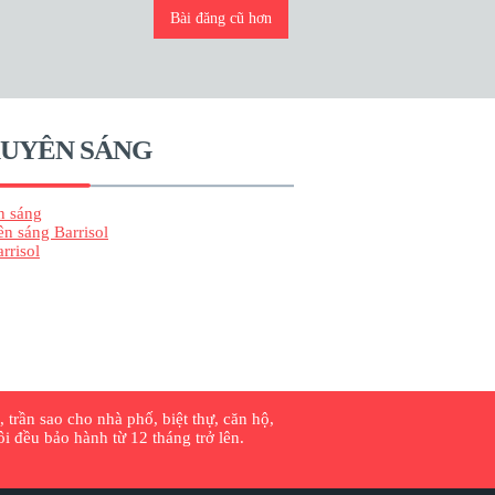
Bài đăng cũ hơn
XUYÊN SÁNG
n sáng
ên sáng Barrisol
rrisol
 trần sao cho nhà phố, biệt thự, căn hộ,
 đều bảo hành từ 12 tháng trở lên.