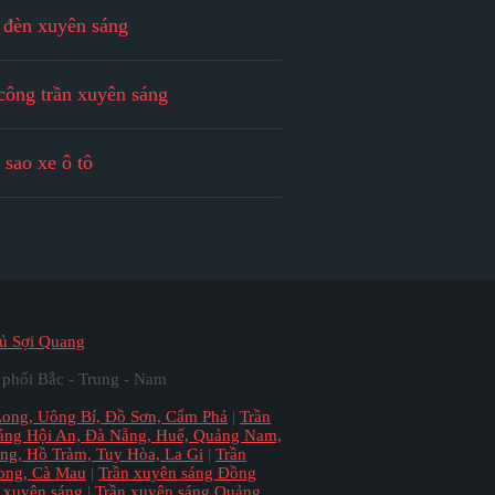
 đèn xuyên sáng
công trần xuyên sáng
 sao xe ô tô
gủ Sợi Quang
 phối Bắc - Trung - Nam
Long, Uông Bí, Đồ Sơn, Cẩm Phả
|
Trần
sáng Hội An, Đà Nẵng, Huế, Quảng Nam,
ang, Hồ Tràm, Tuy Hòa, La Gi
|
Trần
Long, Cà Mau
|
Trần xuyên sáng Đồng
n xuyên sáng
|
Trần xuyên sáng Quảng