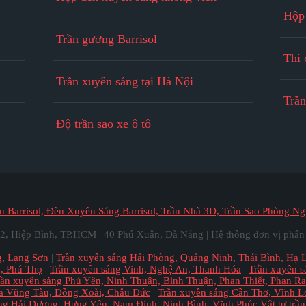
Hộp
Trần gương Barrisol
Thi 
Trần xuyên sáng tại Hà Nội
Trần
Độ trần sao xe ô tô
n Barrisol, Đèn Xuyên Sáng Barrisol, Trần Nhà 3D, Trần Sao Phòng N
 2, Hiệp Bình, TP.HCM | 40 Phú Xuân, Đà Nẵng | Hệ thông đơn vị phân
g, Lạng Sơn
|
Trần xuyên sáng Hải Phòng, Quảng Ninh, Thái Bình, Hạ 
h, Phú Thọ
|
Trần xuyên sáng Vinh, Nghệ An, Thanh Hóa
|
Trần xuyên 
rần xuyên sáng Phú Yên, Ninh Thuận, Bình Thuận, Phan Thiết, Phan R
ịa Vũng Tàu, Đồng Xoài, Châu Đức
|
Trần xuyên sáng Cần Thơ, Vĩnh 
ng Hải Dương, Hưng Yên, Nam Định, Ninh Bình, Vĩnh Phúc
Vật tư trầ