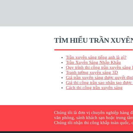
TÌM HIỂU TRẦN XUYÊ
Trần xuyên sáng tiếng anh là gì?
Trần Xuyên Sáng Nhập Khẩu
Quy trình thi công trần xuyên sáng 
Tranh tường xuyên sáng 3D
Giá trần xuyên sáng được quyết địn
Giá thi công trần sao nhân tạo được
Cách thi công trần xuyên sáng
Chúng tôi là đơn vị chuyên nghiệp hàng đầu
văn phòng, sảnh khách sạn hoặc trung tâm
Chúng tôi nhận thi công khắp toàn quốc, cu