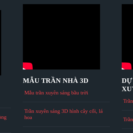
MẪU TRẦN NHÀ 3D
DỰ
XU
Mẫu trần xuyên sáng bầu trời
Trầ
Trần xuyên sáng 3D hình cây cối, lá
òng
hoa
Trần