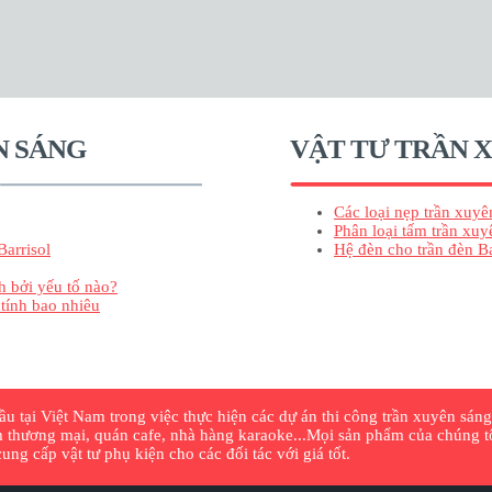
N SÁNG
VẬT TƯ TRẦN 
Các loại nẹp trần xuyê
Phân loại tấm trần xuy
Barrisol
Hệ đèn cho trần đèn Ba
h bởi yếu tố nào?
 tính bao nhiêu
 tại Việt Nam trong việc thực hiện các dự án thi công trần xuyên sáng,
 thương mại, quán cafe, nhà hàng karaoke...Mọi sản phẩm của chúng tôi
ng cấp vật tư phụ kiện cho các đối tác với giá tốt.