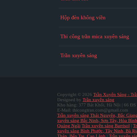
Hộp đèn không viền
Thi công trần mica xuyên sáng
Trần xuyên sáng
Copyright ©
2026
Trần Xuyên Sáng - Trầ
Designed by
Trần xuyên sáng
Kho hàng: 377 Bát Khối, Hà Nội | 66 ĐS
E-Mail: thicongtran.com@gmail.com
Trần xuyên sáng Thái Nguyên, Bắc Gian
xuyên sáng Bắc Ninh, Sơn Tây, Hòa Bìn
Quảng Ngãi
Trần xuyên sáng Barrisol
|
T
xuyên sáng Bình Phước, Tây Ninh, Bà R
Tháp, Bến Tre, Cao Lãnh
|
Trần xuyên sá