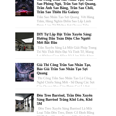
Sao Phòng Ngủ, Trần Sao Sợi Quang,
Trần Ánh Sao Băng, Trần Sao Chổi,
Trần Sao Thiên Hà Galaxy
Trần Sao Nhân Tạo Sợi Quang Với Hàng
Trăm, Hàng Nghìn Điểm Sao Lấp Lánh
Được Làm Từ Những Sợi Quang Trần
Truyền Dẫn Ánh Sáng Nhiều Màu Sắc ...
DIY Tự Lắp Đặt Trần Xuyên Sáng:
Hướng Dẫn Toàn Diện Cho Người
Mới Bắt Đầu
Trần Xuyên Sáng Là Một Giải Pháp Trang
Trí Nội Thất Hiện Đại Và Tinh Tế, Mang
Lại Không Gian Sống Và Làm Việc Sáng
Sủa, Thoáng Đãng, Đồng T...
Giá Thi Công Trần Sao Nhân Tạo,
Báo Giá Trần Sao Nhân Tạo Sợi
Quang
Thi Công Trần Sao Nhân Tạo Là Công
Nghệ Chiếu Sáng Mới - Sử Dụng Các Sợi
Cáp Quang Hay Còn Được Gọi Là Sợi
Quang Học Dẫn Sáng. Vecta Xin Cu...
Đèn Treo Barrisol, Trần Đèn Xuyên
Sáng Barrisol Trắng Khổ Lớn, Khổ
5M
Đèn Treo Xuyên Sáng Barrisol Là Một
Loại Trần Đèn Treo, Được Cố Định Bằng