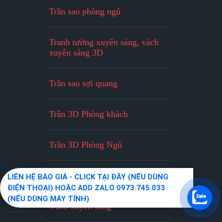
Trần sao phòng ngủ
Tranh tường xuyên sáng, vách
xuyên sáng 3D
Trần sao sợi quang
Trần 3D Phòng khách
Trần 3D Phòng Ngủ
Trần Xuyên Sáng
LIÊN HỆ BÁO GIÁ - CLICK TẠI ĐÂY (NẾU DÙNG
ĐIỆN THOẠI) HOẶC ADD ZALO 0973.745.033
(NẾU DÙNG MÁY TÍNH)
Vách xuyên sáng