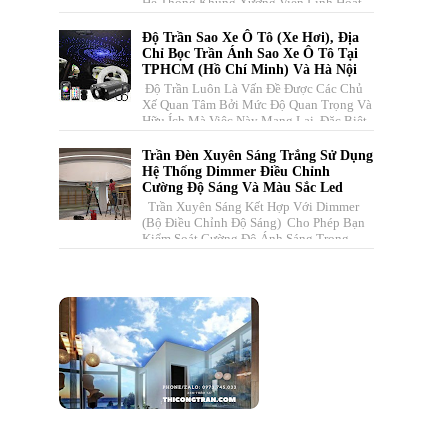
Hệ Thống Khung Xương Viền Linh Hoạt
Kết Hợp Với Tấm Màng Căng Có...
Độ Trần Sao Xe Ô Tô (xe Hơi), Địa
Chỉ Bọc Trần Ánh Sao Xe Ô Tô Tại
TPHCM (Hồ Chí Minh) Và Hà Nội
Độ Trần Luôn Là Vấn Đề Được Các Chủ
Xế Quan Tâm Bởi Mức Độ Quan Trọng Và
Hữu Ích Mà Việc Này Mang Lại. Đặc Biệt,
Với Những Chiếc Xe Đẹp, Đẳ...
Trần Đèn Xuyên Sáng Trắng Sử Dụng
Hệ Thống Dimmer Điều Chỉnh
Cường Độ Sáng Và Màu Sắc Led
Trần Xuyên Sáng Kết Hợp Với Dimmer
(bộ Điều Chỉnh Độ Sáng) Cho Phép Bạn
Kiểm Soát Cường Độ Ánh Sáng Trong
Không Gian . Hệ Thống Này Bao ...