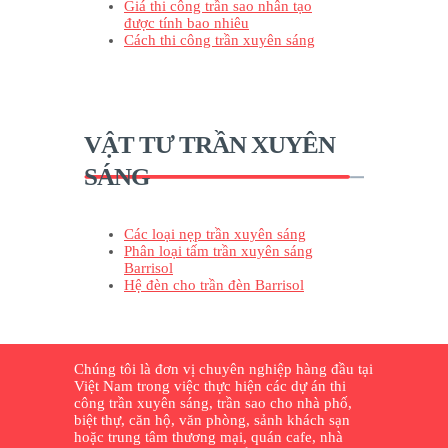
Giá thi công trần sao nhân tạo
được tính bao nhiêu
Cách thi công trần xuyên sáng
VẬT TƯ TRẦN XUYÊN
SÁNG
Các loại nẹp trần xuyên sáng
Phân loại tấm trần xuyên sáng
Barrisol
Hệ đèn cho trần đèn Barrisol
Chúng tôi là đơn vị chuyên nghiệp hàng đầu tại
Việt Nam trong việc thực hiện các dự án thi
công trần xuyên sáng, trần sao cho nhà phố,
biệt thự, căn hộ, văn phòng, sảnh khách sạn
hoặc trung tâm thương mại, quán cafe, nhà