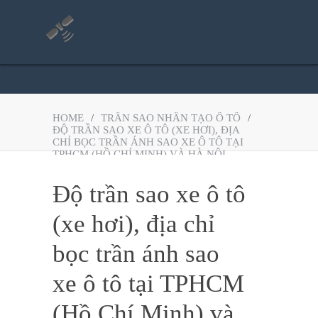
HOME
/
TRẦN SAO NHÂN TẠO Ô TÔ
/
ĐỘ TRẦN SAO XE Ô TÔ (XE HƠI), ĐỊA
CHỈ BỌC TRẦN ÁNH SAO XE Ô TÔ TẠI
TPHCM (HỒ CHÍ MINH) VÀ HÀ NỘI
Độ trần sao xe ô tô
(xe hơi), địa chỉ
bọc trần ánh sao
xe ô tô tại TPHCM
(Hồ Chí Minh) và