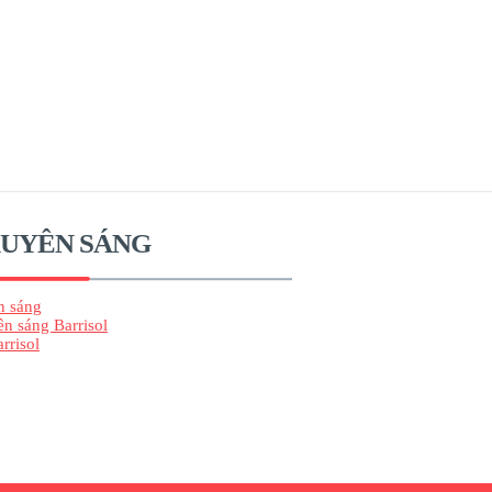
XUYÊN SÁNG
n sáng
ên sáng Barrisol
rrisol