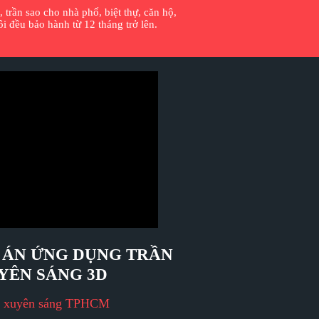
 trần sao cho nhà phố, biệt thự, căn hộ,
 đều bảo hành từ 12 tháng trở lên.
 ÁN ỨNG DỤNG TRẦN
YÊN SÁNG 3D
n xuyên sáng TPHCM