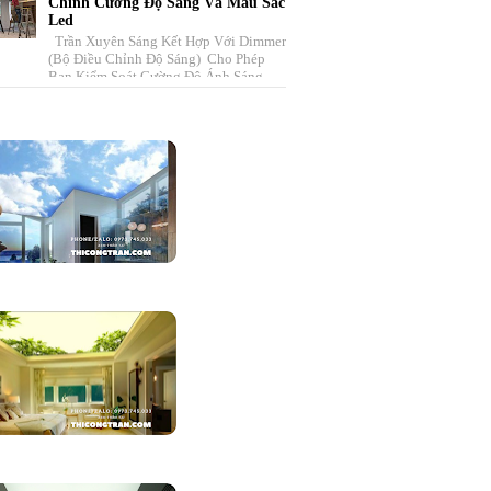
Chỉnh Cường Độ Sáng Và Màu Sắc
Led
Trần Xuyên Sáng Kết Hợp Với Dimmer
(bộ Điều Chỉnh Độ Sáng) Cho Phép
Bạn Kiểm Soát Cường Độ Ánh Sáng
Trong Không Gian . Hệ Thống Này
Bao ...