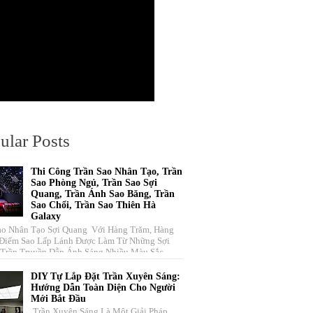
ular Posts
Thi Công Trần Sao Nhân Tạo, Trần
Sao Phòng Ngủ, Trần Sao Sợi
Quang, Trần Ánh Sao Băng, Trần
Sao Chổi, Trần Sao Thiên Hà
Galaxy
ao Nhân Tạo Sợi Quang Với Hàng Trăm, Hàng
Điểm Sao Lấp Lánh Được Làm Từ Những Sợi
Trần Truyền Dẫn Ánh Sáng Nhiều Màu Sắc ...
DIY Tự Lắp Đặt Trần Xuyên Sáng:
Hướng Dẫn Toàn Diện Cho Người
Mới Bắt Đầu
Trần Xuyên Sáng Là Một Giải Pháp