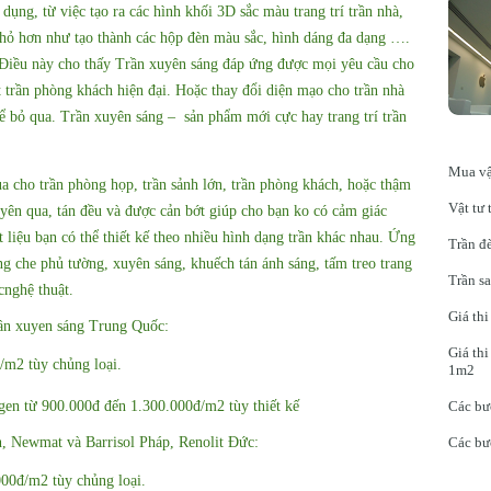
dụng, từ việc tạo ra các hình khối 3D sắc màu trang trí trần nhà,
hỏ hơn như tạo thành các hộp đèn màu sắc, hình dáng đa dạng ….
Điều này cho thấy Trần xuyên sáng đáp ứng được mọi yêu cầu cho
 trần phòng khách hiện đại. Hoặc thay đổi diện mạo cho trần nhà
hể bỏ qua. Trần xuyên sáng – sản phẩm mới cực hay trang trí trần
Mua vậ
ủa cho trần phòng họp, trần sảnh lớn, trần phòng khách, hoặc thậm
Vật tư 
yên qua, tán đều và được cản bớt giúp cho bạn ko có cảm giác
t liệu bạn có thể thiết kế theo nhiều hình dạng trần khác nhau. Ứng
Trần đè
ng che phủ tường, xuyên sáng, khuếch tán ánh sáng, tấm treo trang
Trần sa
cnghệ thuật.
Giá thi
rần xuyen sáng Trung Quốc:
Giá thi
/m2 tùy chủng loại.
1m2
Các bư
ygen từ 900.000đ đến 1.300.000đ/m2 tùy thiết kế
Các bướ
, Newmat và Barrisol Pháp, Renolit Đức:
000đ/m2 tùy chủng loại.