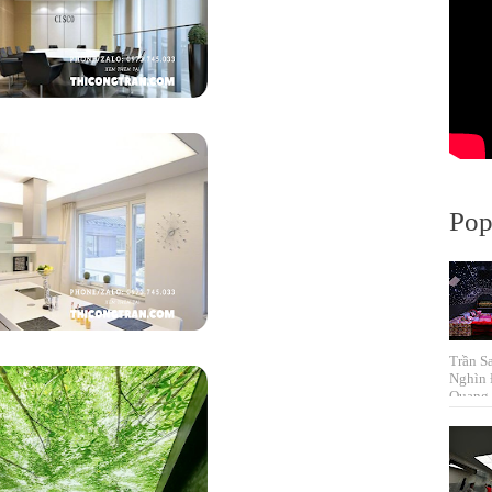
Pop
Trần S
Nghìn 
Quang 