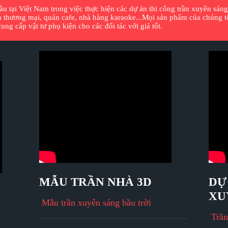
 tại Việt Nam trong việc thực hiện các dự án thi công trần xuyên sáng,
 thương mại, quán cafe, nhà hàng karaoke...Mọi sản phẩm của chúng tôi
ng cấp vật tư phụ kiện cho các đối tác với giá tốt.
MẪU TRẦN NHÀ 3D
DỰ
XU
Mẫu trần xuyên sáng bầu trời
Trầ