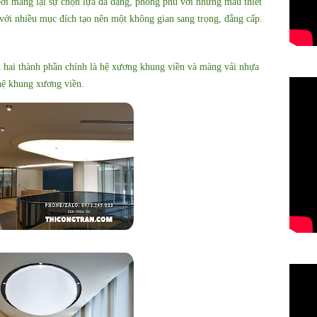
ởi mang lại sự chọn lựa đa dạng, phong phú với những mẫu thiết
với nhiều mục đích tạo nên một không gian sang trọng, đẳng cấp.
m hai thành phần chính là hệ xương khung viền và màng vải nhựa
hệ khung xương viền.