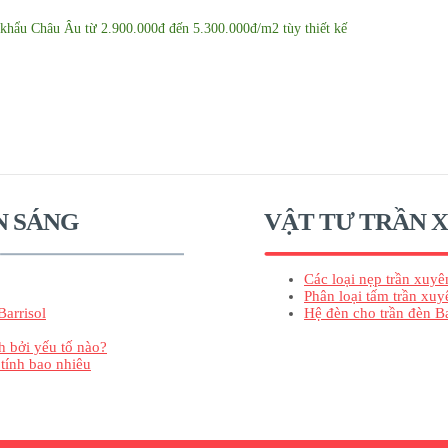
p khẩu Châu Âu từ 2.900.000đ đến 5.300.000đ/m2 tùy thiết kế
N SÁNG
VẬT TƯ TRẦN 
Các loại nẹp trần xuyê
Phân loại tấm trần xuy
Barrisol
Hệ đèn cho trần đèn Ba
h bởi yếu tố nào?
 tính bao nhiêu