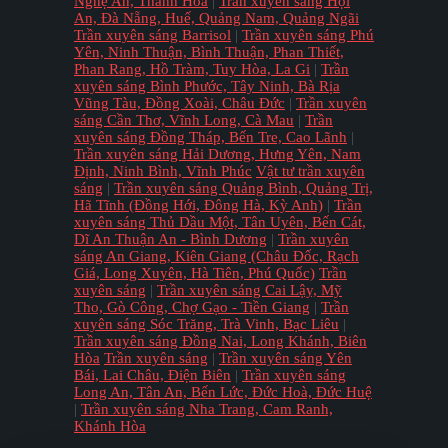
Nghệ An, Thanh Hóa
|
Trần xuyên sáng Hội
An, Đà Nẵng, Huế, Quảng Nam, Quảng Ngãi
Trần xuyên sáng Barrisol
|
Trần xuyên sáng Phú
Yên, Ninh Thuận, Bình Thuận, Phan Thiết,
Phan Rang, Hồ Tràm, Tuy Hòa, La Gi
|
Trần
xuyên sáng Bình Phước, Tây Ninh, Bà Rịa
Vũng Tàu, Đồng Xoài, Châu Đức
|
Trần xuyên
sáng Cần Thơ, Vĩnh Long, Cà Mau
|
Trần
xuyên sáng Đồng Tháp, Bến Tre, Cao Lãnh
|
Trần xuyên sáng Hải Dương, Hưng Yên, Nam
Định, Ninh Bình, Vĩnh Phúc
Vật tư trần xuyên
sáng
|
Trần xuyên sáng Quảng Bình, Quảng Trị,
Hã Tĩnh (Đồng Hới, Đông Hà, Kỳ Anh)
|
Trần
xuyên sáng Thủ Dầu Một, Tân Uyên, Bến Cát,
Dĩ An Thuận An - Bình Dương
|
Trần xuyên
sáng An Giang, Kiên Giang (Châu Đốc, Rạch
Giá, Long Xuyên, Hà Tiên, Phú Quốc)
Trần
xuyên sáng
|
Trần xuyên sáng Cai Lậy, Mỹ
Tho, Gò Công, Chợ Gạo - Tiền Giang
|
Trần
xuyên sáng Sóc Trăng, Trà Vinh, Bạc Liêu
|
Trần xuyên sáng Đồng Nai, Long Khánh, Biên
Hòa
Trần xuyên sáng
|
Trần xuyên sáng Yên
Bái, Lai Châu, Điện Biên
|
Trần xuyên sáng
Long An, Tân An, Bến Lức, Đức Hoà, Đức Huệ
|
Trần xuyên sáng Nha Trang, Cam Ranh,
Khánh Hòa