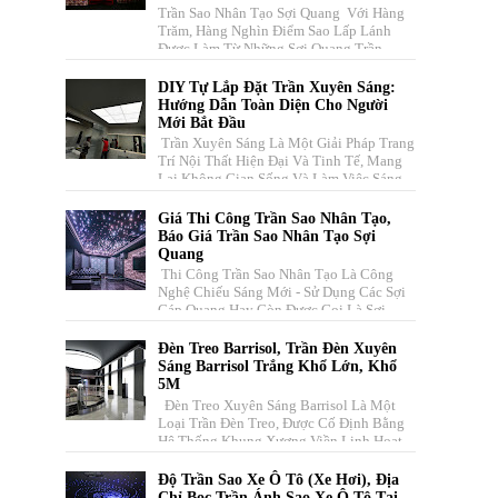
Trần Sao Nhân Tạo Sợi Quang Với Hàng
Trăm, Hàng Nghìn Điểm Sao Lấp Lánh
Được Làm Từ Những Sợi Quang Trần
Truyền Dẫn Ánh Sáng Nhiều Màu Sắc ...
DIY Tự Lắp Đặt Trần Xuyên Sáng:
Hướng Dẫn Toàn Diện Cho Người
Mới Bắt Đầu
Trần Xuyên Sáng Là Một Giải Pháp Trang
Trí Nội Thất Hiện Đại Và Tinh Tế, Mang
Lại Không Gian Sống Và Làm Việc Sáng
Sủa, Thoáng Đãng, Đồng T...
Giá Thi Công Trần Sao Nhân Tạo,
Báo Giá Trần Sao Nhân Tạo Sợi
Quang
Thi Công Trần Sao Nhân Tạo Là Công
Nghệ Chiếu Sáng Mới - Sử Dụng Các Sợi
Cáp Quang Hay Còn Được Gọi Là Sợi
Quang Học Dẫn Sáng. Vecta Xin Cu...
Đèn Treo Barrisol, Trần Đèn Xuyên
Sáng Barrisol Trắng Khổ Lớn, Khổ
5M
Đèn Treo Xuyên Sáng Barrisol Là Một
Loại Trần Đèn Treo, Được Cố Định Bằng
Hệ Thống Khung Xương Viền Linh Hoạt
Kết Hợp Với Tấm Màng Căng Có...
Độ Trần Sao Xe Ô Tô (xe Hơi), Địa
Chỉ Bọc Trần Ánh Sao Xe Ô Tô Tại