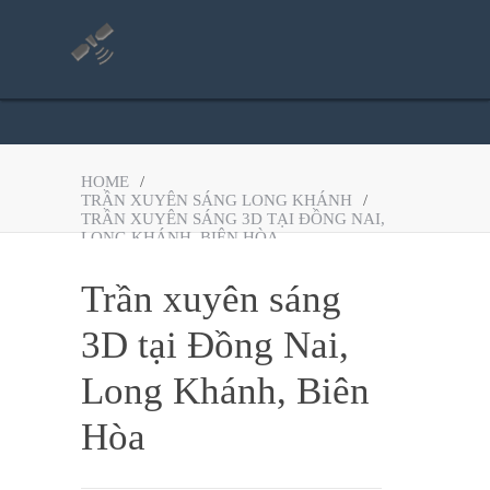
HOME
/
TRẦN XUYÊN SÁNG LONG KHÁNH
/
TRẦN XUYÊN SÁNG 3D TẠI ĐỒNG NAI,
LONG KHÁNH, BIÊN HÒA
Trần xuyên sáng
3D tại Đồng Nai,
Long Khánh, Biên
Hòa