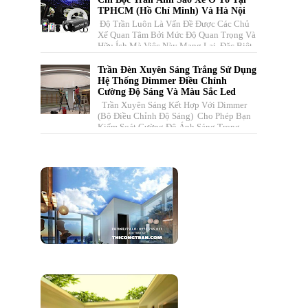
TPHCM (Hồ Chí Minh) Và Hà Nội
Độ Trần Luôn Là Vấn Đề Được Các Chủ
Xế Quan Tâm Bởi Mức Độ Quan Trọng Và
Hữu Ích Mà Việc Này Mang Lại. Đặc Biệt,
Với Những Chiếc Xe Đẹp, Đẳ...
Trần Đèn Xuyên Sáng Trắng Sử Dụng
Hệ Thống Dimmer Điều Chỉnh
Cường Độ Sáng Và Màu Sắc Led
Trần Xuyên Sáng Kết Hợp Với Dimmer
(bộ Điều Chỉnh Độ Sáng) Cho Phép Bạn
Kiểm Soát Cường Độ Ánh Sáng Trong
Không Gian . Hệ Thống Này Bao ...