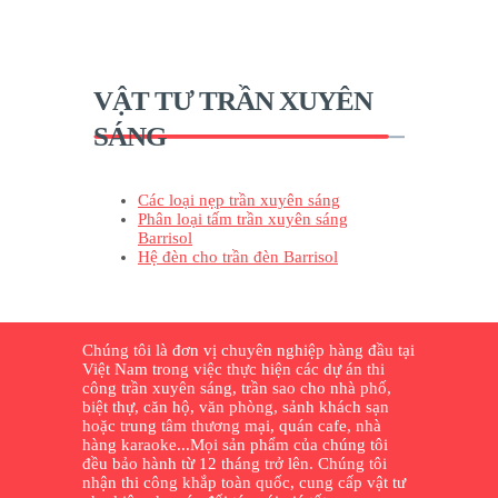
VẬT TƯ TRẦN XUYÊN
SÁNG
Các loại nẹp trần xuyên sáng
Phân loại tấm trần xuyên sáng
Barrisol
Hệ đèn cho trần đèn Barrisol
Chúng tôi là đơn vị chuyên nghiệp hàng đầu tại
Việt Nam trong việc thực hiện các dự án thi
công trần xuyên sáng, trần sao cho nhà phố,
biệt thự, căn hộ, văn phòng, sảnh khách sạn
hoặc trung tâm thương mại, quán cafe, nhà
hàng karaoke...Mọi sản phẩm của chúng tôi
đều bảo hành từ 12 tháng trở lên. Chúng tôi
nhận thi công khắp toàn quốc, cung cấp vật tư