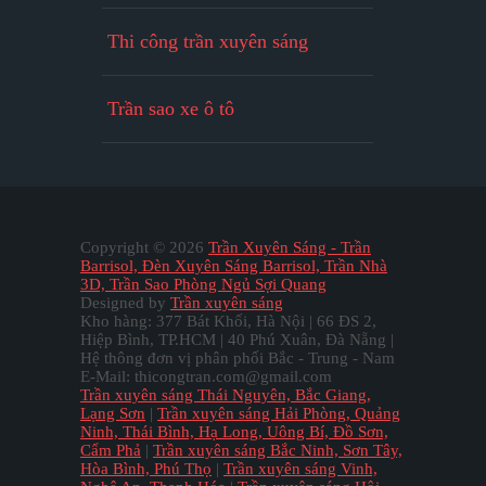
Thi công trần xuyên sáng
Trần sao xe ô tô
Copyright ©
2026
Trần Xuyên Sáng - Trần
Barrisol, Đèn Xuyên Sáng Barrisol, Trần Nhà
3D, Trần Sao Phòng Ngủ Sợi Quang
Designed by
Trần xuyên sáng
Kho hàng: 377 Bát Khối, Hà Nội | 66 ĐS 2,
Hiệp Bình, TP.HCM | 40 Phú Xuân, Đà Nẵng |
Hệ thông đơn vị phân phối Bắc - Trung - Nam
E-Mail: thicongtran.com@gmail.com
Trần xuyên sáng Thái Nguyên, Bắc Giang,
Lạng Sơn
|
Trần xuyên sáng Hải Phòng, Quảng
Ninh, Thái Bình, Hạ Long, Uông Bí, Đồ Sơn,
Cẩm Phả
|
Trần xuyên sáng Bắc Ninh, Sơn Tây,
Hòa Bình, Phú Thọ
|
Trần xuyên sáng Vinh,