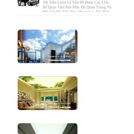
Độ Trần Luôn Là Vấn Đề Được Các Chủ
Xế Quan Tâm Bởi Mức Độ Quan Trọng Và
Hữu Ích Mà Việc Này Mang Lại. Đặc Biệt,
Với Những Chiếc Xe Đẹp, Đẳ...