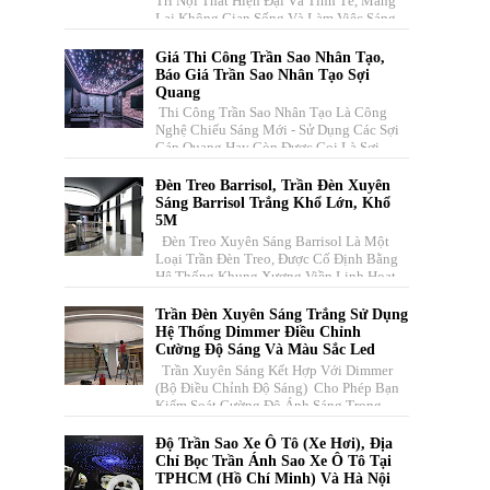
Trí Nội Thất Hiện Đại Và Tinh Tế, Mang
Lại Không Gian Sống Và Làm Việc Sáng
Sủa, Thoáng Đãng, Đồng T...
Giá Thi Công Trần Sao Nhân Tạo,
Báo Giá Trần Sao Nhân Tạo Sợi
Quang
Thi Công Trần Sao Nhân Tạo Là Công
Nghệ Chiếu Sáng Mới - Sử Dụng Các Sợi
Cáp Quang Hay Còn Được Gọi Là Sợi
Quang Học Dẫn Sáng. Vecta Xin Cu...
Đèn Treo Barrisol, Trần Đèn Xuyên
Sáng Barrisol Trắng Khổ Lớn, Khổ
5M
Đèn Treo Xuyên Sáng Barrisol Là Một
Loại Trần Đèn Treo, Được Cố Định Bằng
Hệ Thống Khung Xương Viền Linh Hoạt
Kết Hợp Với Tấm Màng Căng Có...
Trần Đèn Xuyên Sáng Trắng Sử Dụng
Hệ Thống Dimmer Điều Chỉnh
Cường Độ Sáng Và Màu Sắc Led
Trần Xuyên Sáng Kết Hợp Với Dimmer
(bộ Điều Chỉnh Độ Sáng) Cho Phép Bạn
Kiểm Soát Cường Độ Ánh Sáng Trong
Không Gian . Hệ Thống Này Bao ...
Độ Trần Sao Xe Ô Tô (xe Hơi), Địa
Chỉ Bọc Trần Ánh Sao Xe Ô Tô Tại
TPHCM (Hồ Chí Minh) Và Hà Nội