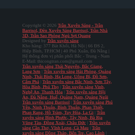
Copyright ©
2026
Trần Xuyên Sáng - Trần
Barrisol, Đèn Xuyên Sáng Barrisol, Trần Nhà
3D, Trần Sao Phòng Ngủ Sợi Quang
Designed by
Trần xuyên sáng
Kho hàng: 377 Bát Khối, Hà Nội | 66 ĐS 2,
Hiệp Bình, TP.HCM | 40 Phú Xuân, Đà Nẵng |
Hệ thông đơn vị phân phối Bắc - Trung - Nam
E-Mail: thicongtran.com@gmail.com
Trần xuyên sáng Thái Nguyên, Bắc Giang,
Lạng Sơn
|
Trần xuyên sáng Hải Phòng, Quảng
Ninh, Thái Bình, Hạ Long, Uông Bí, Đồ Sơn,
Cẩm Phả
|
Trần xuyên sáng Bắc Ninh, Sơn Tây,
Hòa Bình, Phú Thọ
|
Trần xuyên sáng Vinh,
Nghệ An, Thanh Hóa
|
Trần xuyên sáng Hội
An, Đà Nẵng, Huế, Quảng Nam, Quảng Ngãi
Trần xuyên sáng Barrisol
|
Trần xuyên sáng Phú
Yên, Ninh Thuận, Bình Thuận, Phan Thiết,
Phan Rang, Hồ Tràm, Tuy Hòa, La Gi
|
Trần
xuyên sáng Bình Phước, Tây Ninh, Bà Rịa
Vũng Tàu, Đồng Xoài, Châu Đức
|
Trần xuyên
sáng Cần Thơ, Vĩnh Long, Cà Mau
|
Trần
xuyên sáng Đồng Tháp, Bến Tre, Cao Lãnh
|