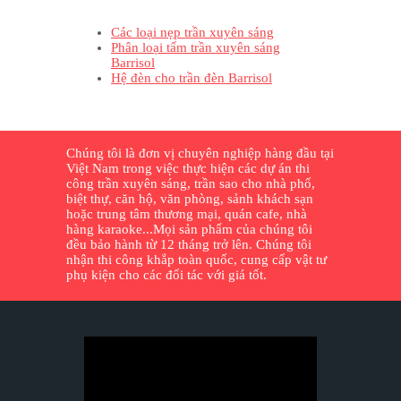
Các loại nẹp trần xuyên sáng
Phân loại tấm trần xuyên sáng
Barrisol
Hệ đèn cho trần đèn Barrisol
Chúng tôi là đơn vị chuyên nghiệp hàng đầu tại
Việt Nam trong việc thực hiện các dự án thi
công trần xuyên sáng, trần sao cho nhà phố,
biệt thự, căn hộ, văn phòng, sảnh khách sạn
hoặc trung tâm thương mại, quán cafe, nhà
hàng karaoke...Mọi sản phẩm của chúng tôi
đều bảo hành từ 12 tháng trở lên. Chúng tôi
nhận thi công khắp toàn quốc, cung cấp vật tư
phụ kiện cho các đối tác với giá tốt.