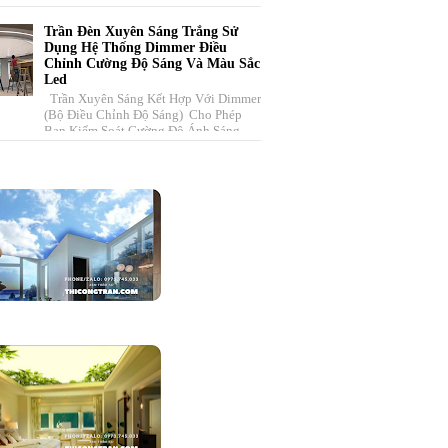
Lại. Đặc Biệt, Với Những Chiếc Xe
Đẹp, Đẳ...
Trần Đèn Xuyên Sáng Trắng Sử
Dụng Hệ Thống Dimmer Điều
Chỉnh Cường Độ Sáng Và Màu Sắc
Led
Trần Xuyên Sáng Kết Hợp Với Dimmer
(bộ Điều Chỉnh Độ Sáng) Cho Phép
Bạn Kiểm Soát Cường Độ Ánh Sáng
Trong Không Gian . Hệ Thống Này
Bao ...