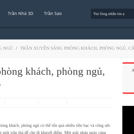
Trần Nhà 3D
Trần Sao
G NGỦ
/
TRẦN XUYÊN SÁNG PHÒNG KHÁCH, PHÒNG NGỦ, CĂ
phòng khách, phòng ngủ,
A
p
òng khách, phòng ngủ có thể tốn quá nhiều tiền bạc và công sức.
 một trần thả để che đi khuyết điểm. Một giải pháp ngày càng