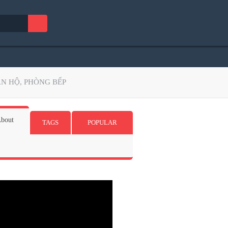
N HỘ, PHÒNG BẾP
bout
TAGS
POPULAR