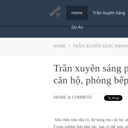
Home
Trần Xuyên Sáng
Dự Án
HOME
/
TRẦN XUYÊN SÁNG PHÒN
Trần xuyên sáng 
căn hộ, phòng bế
SHARE & COMMENT
Sửa chữa trần nhà cũ, hư hỏng cho căn hộ, ph
Trong trường hợp như vậy, bạn có thể xem xét