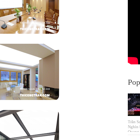
Pop
Trần S
Nghìn 
Quang 