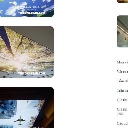
Mua vậ
Vật tư 
Trần đè
Trần sa
Giá thi
Giá thi
1m2
Các bư