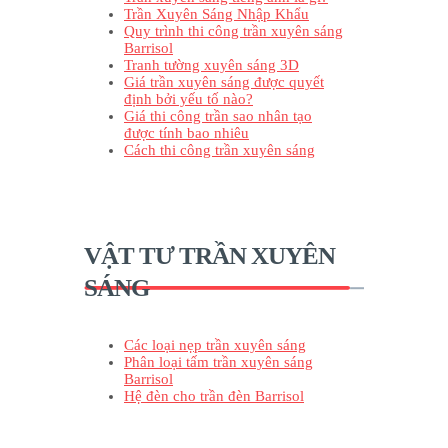
Trần Xuyên Sáng Nhập Khẩu
Quy trình thi công trần xuyên sáng
Barrisol
Tranh tường xuyên sáng 3D
Giá trần xuyên sáng được quyết
định bởi yếu tố nào?
Giá thi công trần sao nhân tạo
được tính bao nhiêu
Cách thi công trần xuyên sáng
VẬT TƯ TRẦN XUYÊN
SÁNG
Các loại nẹp trần xuyên sáng
Phân loại tấm trần xuyên sáng
Barrisol
Hệ đèn cho trần đèn Barrisol