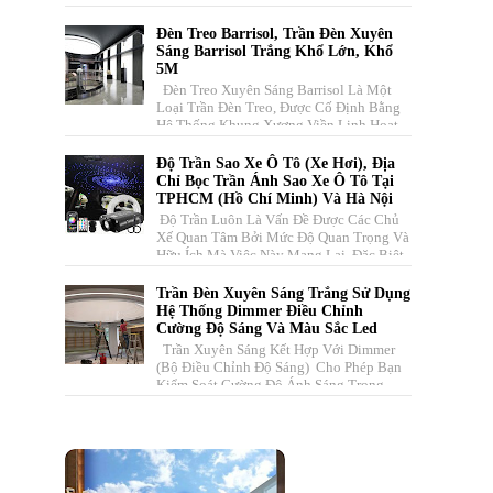
Quang Học Dẫn Sáng. Vecta Xin Cu...
Đèn Treo Barrisol, Trần Đèn Xuyên
Sáng Barrisol Trắng Khổ Lớn, Khổ
5M
Đèn Treo Xuyên Sáng Barrisol Là Một
Loại Trần Đèn Treo, Được Cố Định Bằng
Hệ Thống Khung Xương Viền Linh Hoạt
Kết Hợp Với Tấm Màng Căng Có...
Độ Trần Sao Xe Ô Tô (xe Hơi), Địa
Chỉ Bọc Trần Ánh Sao Xe Ô Tô Tại
TPHCM (Hồ Chí Minh) Và Hà Nội
Độ Trần Luôn Là Vấn Đề Được Các Chủ
Xế Quan Tâm Bởi Mức Độ Quan Trọng Và
Hữu Ích Mà Việc Này Mang Lại. Đặc Biệt,
Với Những Chiếc Xe Đẹp, Đẳ...
Trần Đèn Xuyên Sáng Trắng Sử Dụng
Hệ Thống Dimmer Điều Chỉnh
Cường Độ Sáng Và Màu Sắc Led
Trần Xuyên Sáng Kết Hợp Với Dimmer
(bộ Điều Chỉnh Độ Sáng) Cho Phép Bạn
Kiểm Soát Cường Độ Ánh Sáng Trong
Không Gian . Hệ Thống Này Bao ...