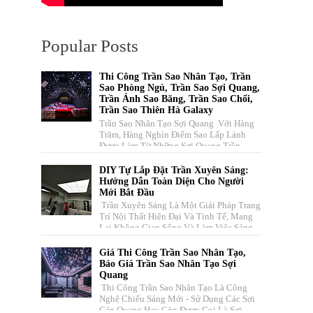
Popular Posts
Thi Công Trần Sao Nhân Tạo, Trần
Sao Phòng Ngủ, Trần Sao Sợi Quang,
Trần Ánh Sao Băng, Trần Sao Chổi,
Trần Sao Thiên Hà Galaxy
Trần Sao Nhân Tạo Sợi Quang Với Hàng
Trăm, Hàng Nghìn Điểm Sao Lấp Lánh
Được Làm Từ Những Sợi Quang Trần
Truyền Dẫn Ánh Sáng Nhiều Màu Sắc ...
DIY Tự Lắp Đặt Trần Xuyên Sáng:
Hướng Dẫn Toàn Diện Cho Người
Mới Bắt Đầu
Trần Xuyên Sáng Là Một Giải Pháp Trang
Trí Nội Thất Hiện Đại Và Tinh Tế, Mang
Lại Không Gian Sống Và Làm Việc Sáng
Sủa, Thoáng Đãng, Đồng T...
Giá Thi Công Trần Sao Nhân Tạo,
Báo Giá Trần Sao Nhân Tạo Sợi
Quang
Thi Công Trần Sao Nhân Tạo Là Công
Nghệ Chiếu Sáng Mới - Sử Dụng Các Sợi
Cáp Quang Hay Còn Được Gọi Là Sợi