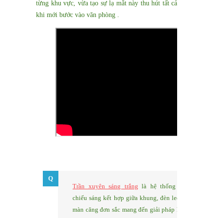
từng khu vực, vừa tạo sự lạ mắt này thu hút tất cả ánh nhìn
khi mới bước vào văn phòng .
Trần xuyên sáng trắng
là hệ thống trần
chiếu sáng kết hợp giữa khung, đèn led, và
màn căng đơn sắc mang đến giải pháp hoàn