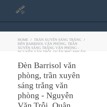
HOME
/
TRẦN XUYÊN SÁNG TRẮNG
/
ĐÈN BARRISOL VĂN PHÒNG, TRẦN
XUYÊN SÁNG TRẮNG VĂN PHÒNG -
NGUYỄN VĂN TRỖI, QUẬN PHÚ NHUẬN
Đèn Barrisol văn
phòng, trần xuyên
sáng trắng văn
phòng - Nguyễn
Văn Trỗi, Quận