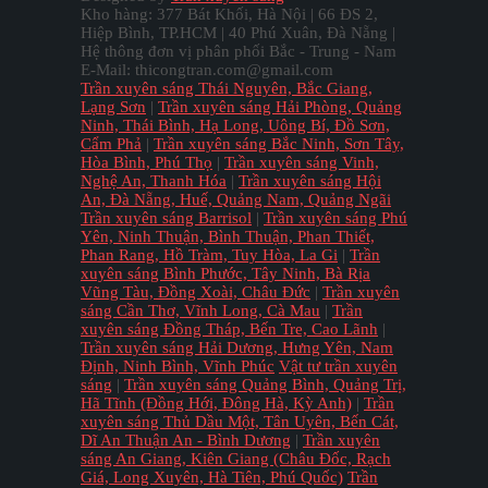
Kho hàng: 377 Bát Khối, Hà Nội | 66 ĐS 2,
Hiệp Bình, TP.HCM | 40 Phú Xuân, Đà Nẵng |
Hệ thông đơn vị phân phối Bắc - Trung - Nam
E-Mail: thicongtran.com@gmail.com
Trần xuyên sáng Thái Nguyên, Bắc Giang,
Lạng Sơn
|
Trần xuyên sáng Hải Phòng, Quảng
Ninh, Thái Bình, Hạ Long, Uông Bí, Đồ Sơn,
Cẩm Phả
|
Trần xuyên sáng Bắc Ninh, Sơn Tây,
Hòa Bình, Phú Thọ
|
Trần xuyên sáng Vinh,
Nghệ An, Thanh Hóa
|
Trần xuyên sáng Hội
An, Đà Nẵng, Huế, Quảng Nam, Quảng Ngãi
Trần xuyên sáng Barrisol
|
Trần xuyên sáng Phú
Yên, Ninh Thuận, Bình Thuận, Phan Thiết,
Phan Rang, Hồ Tràm, Tuy Hòa, La Gi
|
Trần
xuyên sáng Bình Phước, Tây Ninh, Bà Rịa
Vũng Tàu, Đồng Xoài, Châu Đức
|
Trần xuyên
sáng Cần Thơ, Vĩnh Long, Cà Mau
|
Trần
xuyên sáng Đồng Tháp, Bến Tre, Cao Lãnh
|
Trần xuyên sáng Hải Dương, Hưng Yên, Nam
Định, Ninh Bình, Vĩnh Phúc
Vật tư trần xuyên
sáng
|
Trần xuyên sáng Quảng Bình, Quảng Trị,
Hã Tĩnh (Đồng Hới, Đông Hà, Kỳ Anh)
|
Trần
xuyên sáng Thủ Dầu Một, Tân Uyên, Bến Cát,
Dĩ An Thuận An - Bình Dương
|
Trần xuyên
sáng An Giang, Kiên Giang (Châu Đốc, Rạch
Giá, Long Xuyên, Hà Tiên, Phú Quốc)
Trần