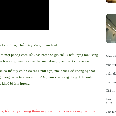
isol cho Spa, Thẩm Mỹ Viện, Tiệm Nail
ạo ra một phong cách rất khác biệt cho gia chủ. Chất lượng màu sáng
Mua vậ
sẽ hòa cùng màu nội thất tạo nên không gian cực kỳ thoải mái.
Vật tư 
n có thể tuỳ chỉnh độ sáng phù hợp, nhẹ nhàng để không bị chói
Trần đè
 mang lại sẽ tạo nên môi trường làm việc năng động. Khi sinh
Trần sa
ức khoẻ bị ảnh hưởng.
Giá thi
Giá thi
1m2
pa
,
trần xuyên sáng thẩm mỹ viện
,
trần xuyên sáng tiệm nail
Các bư