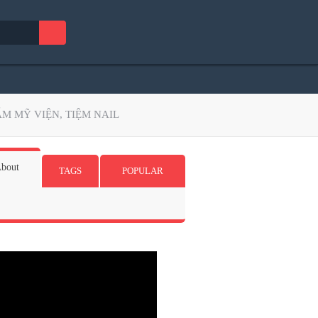
M MỸ VIỆN, TIỆM NAIL
bout
TAGS
POPULAR