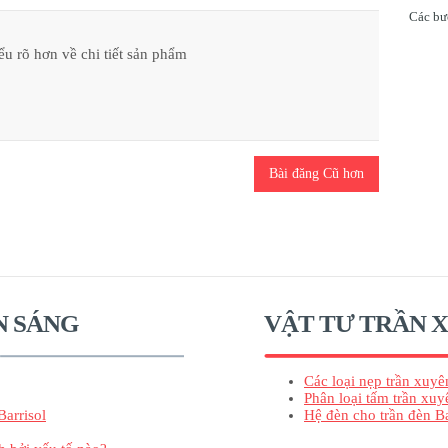
Các bướ
ểu rõ hơn về chi tiết sản phẩm
Bài đăng Cũ hơn
N SÁNG
VẬT TƯ TRẦN 
Các loại nẹp trần xuyê
Phân loại tấm trần xuy
Barrisol
Hệ đèn cho trần đèn Ba