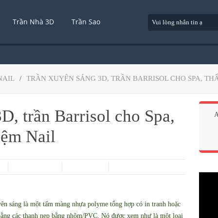
Trần Nhà 3D
Trần Sao
NAIL
/
TRẦN XUYÊN SÁNG 3D, TRẦN BARRISOL CHO SPA, THẨ
D, trần Barrisol cho Spa,
A
ệm Nail
yên sáng là một tấm màng nhựa polyme tổng hợp có in tranh hoặc
 bằng các thanh nẹp bằng nhôm/PVC. Nó được xem như là một loại