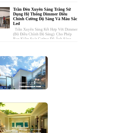
Lại. Đặc Biệt, Với Những Chiếc Xe
Đẹp, Đẳ...
Trần Đèn Xuyên Sáng Trắng Sử
Dụng Hệ Thống Dimmer Điều
Chỉnh Cường Độ Sáng Và Màu Sắc
Led
Trần Xuyên Sáng Kết Hợp Với Dimmer
(bộ Điều Chỉnh Độ Sáng) Cho Phép
Bạn Kiểm Soát Cường Độ Ánh Sáng
Trong Không Gian . Hệ Thống Này
Bao ...