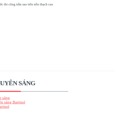
c thi công trần sao trên nền thạch cao
XUYÊN SÁNG
n sáng
ên sáng Barrisol
rrisol