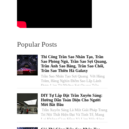
Popular Posts
Thi Công Trần Sao Nhân Tạo, Trần
Sao Phòng Ngủ, Trần Sao Sợi Quang,
Trần Ánh Sao Băng, Trần Sao Chổi,
Trần Sao Thiên Hà Galaxy
Trần Sao Nhân Tạo Sợi Quang Với Hàng
Trăm, Hàng Nghìn Điểm Sao Lấp Lánh
Được Làm Từ Những Sợi Quang Trần
Truyền Dẫn Ánh Sáng Nhiều Màu Sắc ...
DIY Tự Lắp Đặt Trần Xuyên Sáng:
Hướng Dẫn Toàn Diện Cho Người
Mới Bắt Đầu
Trần Xuyên Sáng Là Một Giải Pháp Trang
Trí Nội Thất Hiện Đại Và Tinh Tế, Mang
Lại Không Gian Sống Và Làm Việc Sáng
Sủa, Thoáng Đãng, Đồng T...