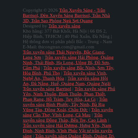
Copyright ©
2026
Trần Xuyên Sáng - Trần
Barrisol, Đèn Xuyên Sáng Barrisol, Trần Nhà
3D, Trần Sao Phòng Ngủ Sợi Quang
Designed by
Trần xuyên sáng
Kho hàng: 377 Bát Khối, Hà Nội | 66 ĐS 2,
Hiệp Bình, TP.HCM | 40 Phú Xuân, Đà Nẵng |
Hệ thông đơn vị phân phối Bắc - Trung - Nam
E-Mail: thicongtran.com@gmail.com
Trần xuyên sáng Thái Nguyên, Bắc Giang,
Lạng Sơn
|
Trần xuyên sáng Hải Phòng, Quảng
Ninh, Thái Bình, Hạ Long, Uông Bí, Đồ Sơn,
Cẩm Phả
|
Trần xuyên sáng Bắc Ninh, Sơn Tây,
Hòa Bình, Phú Thọ
|
Trần xuyên sáng Vinh,
Nghệ An, Thanh Hóa
|
Trần xuyên sáng Hội
An, Đà Nẵng, Huế, Quảng Nam, Quảng Ngãi
Trần xuyên sáng Barrisol
|
Trần xuyên sáng Phú
Yên, Ninh Thuận, Bình Thuận, Phan Thiết,
Phan Rang, Hồ Tràm, Tuy Hòa, La Gi
|
Trần
xuyên sáng Bình Phước, Tây Ninh, Bà Rịa
Vũng Tàu, Đồng Xoài, Châu Đức
|
Trần xuyên
sáng Cần Thơ, Vĩnh Long, Cà Mau
|
Trần
xuyên sáng Đồng Tháp, Bến Tre, Cao Lãnh
|
Trần xuyên sáng Hải Dương, Hưng Yên, Nam
Định, Ninh Bình, Vĩnh Phúc
Vật tư trần xuyên
sáng
|
Trần xuyên sáng Quảng Bình, Quảng Trị,