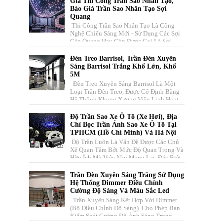
Giá Thi Công Trần Sao Nhân Tạo,
Báo Giá Trần Sao Nhân Tạo Sợi
Quang
Thi Công Trần Sao Nhân Tạo Là Công
Nghệ Chiếu Sáng Mới - Sử Dụng Các Sợi
Cáp Quang Hay Còn Được Gọi Là Sợi
Quang Học Dẫn Sáng. Vecta Xin Cu...
Đèn Treo Barrisol, Trần Đèn Xuyên
Sáng Barrisol Trắng Khổ Lớn, Khổ
5M
Đèn Treo Xuyên Sáng Barrisol Là Một
Loại Trần Đèn Treo, Được Cố Định Bằng
Hệ Thống Khung Xương Viền Linh Hoạt
Kết Hợp Với Tấm Màng Căng Có...
Độ Trần Sao Xe Ô Tô (xe Hơi), Địa
Chỉ Bọc Trần Ánh Sao Xe Ô Tô Tại
TPHCM (Hồ Chí Minh) Và Hà Nội
Độ Trần Luôn Là Vấn Đề Được Các Chủ
Xế Quan Tâm Bởi Mức Độ Quan Trọng Và
Hữu Ích Mà Việc Này Mang Lại. Đặc Biệt,
Với Những Chiếc Xe Đẹp, Đẳ...
Trần Đèn Xuyên Sáng Trắng Sử Dụng
Hệ Thống Dimmer Điều Chỉnh
Cường Độ Sáng Và Màu Sắc Led
Trần Xuyên Sáng Kết Hợp Với Dimmer
(bộ Điều Chỉnh Độ Sáng) Cho Phép Bạn
Kiểm Soát Cường Độ Ánh Sáng Trong