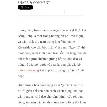
SHARE & COMMENT
Lãng mạn, trong sáng và ngây thơ – Biệt thự Hoa
Bằng Lăng là một trong những dự án “mơ mộng”
và đậm chất thơ nằm trong khu Vinhonme
Riverside cao cấp bậc nhất Việt nam. Ngay từ khi
bước vào, sảnh kính ngập tràn sắc tím lãng mạn đã
hút mắt người chiêm ngưỡng bởi sự độc đáo và
tráng lệ của nó, bước vào sảnh, bạn bắt gặp hệ
trần xuyên sáng
kết hợp inox trang trí đầy sự mê
hoặc.
Hình tượng hoa bằng lăng đã được các kiến trúc
sư tối giản chỉ còn bốn cánh và sử dụng làm hoa
văn trang trí chủ đạo cho sảnh kính, cửa sổ, ban
công, tạo nên dấu ấn khó quên trong tổng thể kiến